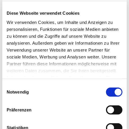
Diese Webseite verwendet Cookies
Wir verwenden Cookies, um Inhalte und Anzeigen zu
personalisieren, Funktionen für soziale Medien anbieten
zu können und die Zugriffe auf unsere Website zu
analysieren. Außerdem geben wir Informationen zu Ihrer
Verwendung unserer Website an unsere Partner für
soziale Medien, Werbung und Analysen weiter. Unsere
Partner führen diese Informationen möglicherweise mit
weiteren Daten zusammen, die Sie ihnen bereitgestellt
haben oder die sie im Rahmen Ihrer Nutzung der Dienste
gesammelt haben.
Einwilligungsauswahl
Notwendig
Landwirtschaftliche Bezugs- und
Absatzgenossenschaft Vogelsberg e.G.
Präferenzen
Wir sind seit 75 Jahren ein leistungsstarker Partner
Statistiken